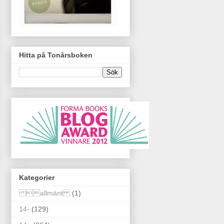
Hitta på Tonårsboken
Kategorier
allmänt
(1)
14-
(129)