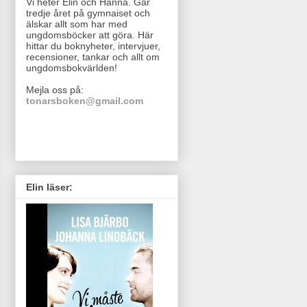
Vi heter Elin och Hanna. Går
tredje året på gymnaiset och
älskar allt som har med
ungdomsböcker att göra. Här
hittar du boknyheter, intervjuer,
recensioner, tankar och allt om
ungdomsbokvärlden!
Mejla oss på:
tonarsboken@gmail.com
Elin läser: