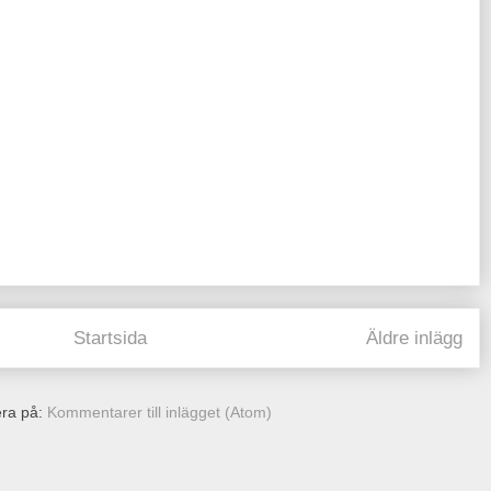
Startsida
Äldre inlägg
ra på:
Kommentarer till inlägget (Atom)