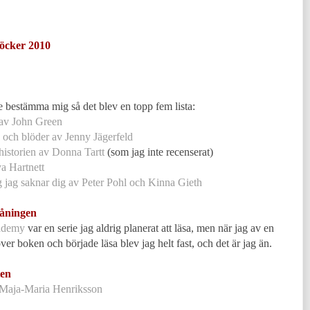
böcker 2010
e bestämma mig så det blev en topp fem lista:
 av John Green
g och blöder av Jenny Jägerfeld
historien av Donna Tartt
(som jag inte recenserat)
ya Hartnett
g jag saknar dig av Peter Pohl och Kinna Gieth
våningen
ademy
var en serie jag aldrig planerat att läsa, men när jag av en
er boken och började läsa blev jag helt fast, och det är jag än.
ten
 Maja-Maria Henriksson