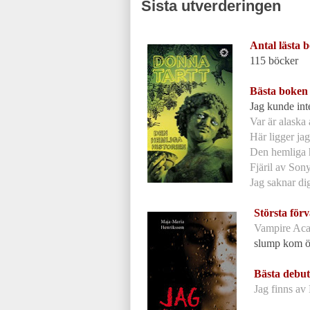
Sista utverderingen
Antal lästa 
115 böcker
Bästa boken
Jag kunde int
Var är alaska
Här ligger ja
Den hemliga 
Fjäril av Son
J
ag saknar di
Största för
Vampire Ac
slump kom öv
Bästa debu
Jag finns av